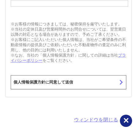
※お客様の情報につきましては、秘密保持を厳守いたします。
※当社の定休日及び営業時間外のお問合せについては、翌営業日
以降の対応となる場合がありますので、予めご了承ください。
※お客様にご記入いただいた個人情報は、当社がご希望条件の不
動産情報の提供及びご依頼いただいた不動産物件の査定のみに利
用し、他の目的には利用いたしません。
※なお、当社の「個人情報保護方針」に関しての詳細は当社
プラ
イバシーポリシー
をご覧ください。
navigate_next