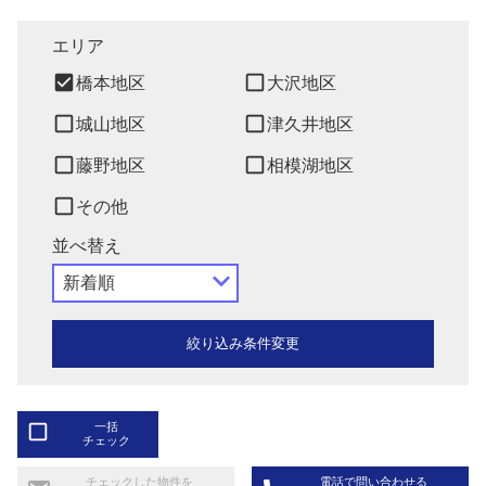
エリア
check_box
check_box_outline_blank
橋本地区
大沢地区
check_box_outline_blank
check_box_outline_blank
城山地区
津久井地区
check_box_outline_blank
check_box_outline_blank
藤野地区
相模湖地区
check_box_outline_blank
その他
並べ替え
navigate_next
check_box_outline_blank
一括
チェック
チェックした物件を
電話で問い合わせる