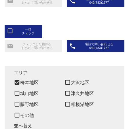
email
phone
まとめて問い合わせる
042(783)1777
check_box_outline_blank
一括
チェック
チェックした物件を
電話で問い合わせる
email
phone
まとめて問い合わせる
042(783)1777
エリア
check_box
check_box_outline_blank
橋本地区
大沢地区
check_box_outline_blank
check_box_outline_blank
城山地区
津久井地区
check_box_outline_blank
check_box_outline_blank
藤野地区
相模湖地区
check_box_outline_blank
その他
並べ替え