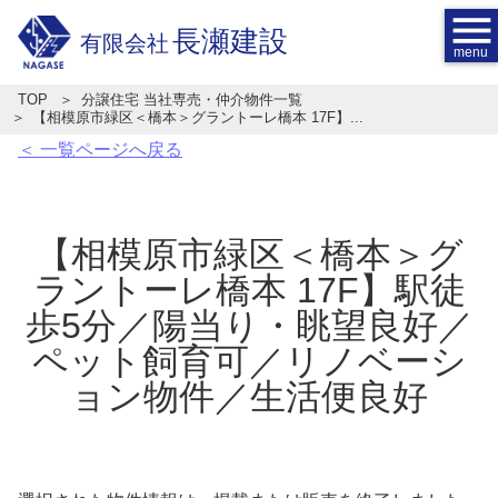
menu
長瀬建設
有限会社
TOP
分譲住宅 当社専売・仲介物件一覧
【相模原市緑区＜橋本＞グラントーレ橋本 17F】...
＜ 一覧ページへ戻る
【相模原市緑区＜橋本＞グ
ラントーレ橋本 17F】駅徒
歩5分／陽当り・眺望良好／
ペット飼育可／リノベーシ
ョン物件／生活便良好