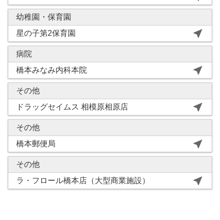
幼稚園・保育園
near_me
星の子第2保育園
病院
near_me
橋本みなみ内科本院
その他
near_me
ドラッグセイムス 相模原相原店
その他
near_me
橋本郵便局
その他
near_me
ラ・フロール橋本店（大型商業施設）