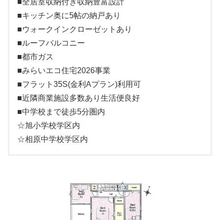
■全居室収納付き収納豊富設計
■キッチン奥に5帖の納戸あり
■ウォークインクローゼットあり
■ルーフバルコニー
■都市ガス
■みらいエコ住宅2026事業
■フラット35S(金利Aプラン)利用可
■近隣商業施設多数あり生活便良好
■中学校まで徒歩5分圏内
☆旭小学校学区内
☆相原中学校学区内