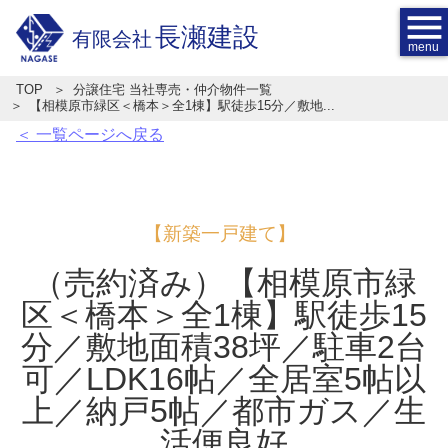
menu
長瀬建設
有限会社
TOP
分譲住宅 当社専売・仲介物件一覧
【相模原市緑区＜橋本＞全1棟】駅徒歩15分／敷地...
＜ 一覧ページへ戻る
【新築一戸建て】
（売約済み）【相模原市緑
区＜橋本＞全1棟】駅徒歩15
分／敷地面積38坪／駐車2台
可／LDK16帖／全居室5帖以
上／納戸5帖／都市ガス／生
活便良好