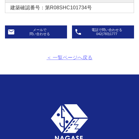
建築確認番号：第R08SHC101734号
メールで
電話で問い合わせる
email
phone
問い合わせる
042(783)1777
＜ 一覧ページへ戻る