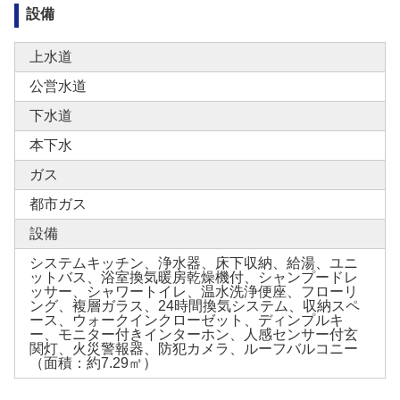
設備
上水道
公営水道
下水道
本下水
ガス
都市ガス
設備
システムキッチン、浄水器、床下収納、給湯、ユニ
ットバス、浴室換気暖房乾燥機付、シャンプードレ
ッサー、シャワートイレ、温水洗浄便座、フローリ
ング、複層ガラス、24時間換気システム、収納スペ
ース、ウォークインクローゼット、ディンプルキ
ー、モニター付きインターホン、人感センサー付玄
関灯、火災警報器、防犯カメラ、ルーフバルコニー
（面積：約7.29㎡）