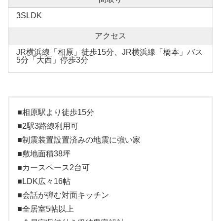
3SLDK
アクセス
JR横浜線「相原」徒歩15分、JR横浜線「橋本」バス
5分「大西」停歩3分
■相原駅より徒歩15分
■2駅3路線利用可
■制震装置設置済みの地震に強い家
■敷地面積38坪
■カースペース2台可
■LDK広々16帖
■会話が弾む対面キッチン
■全居室5帖以上