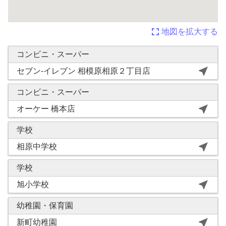
fullscreen
地図を拡大する
コンビニ・スーパー
near_me
セブン-イレブン 相模原相原２丁目店
コンビニ・スーパー
near_me
オーケー 橋本店
学校
near_me
相原中学校
学校
near_me
旭小学校
幼稚園・保育園
near_me
新町幼稚園