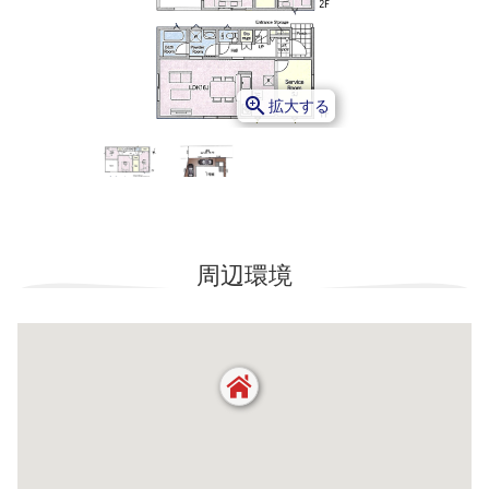
zoom_in
拡大する
周辺環境