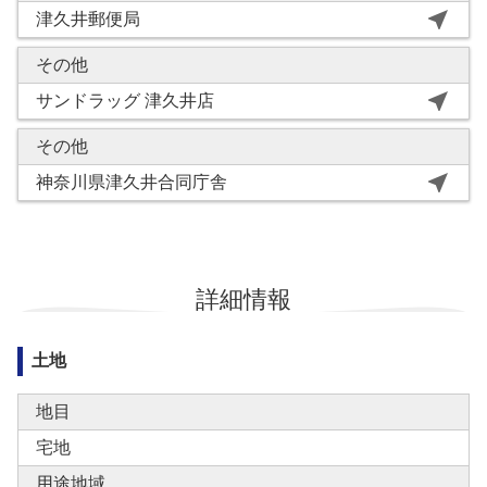
near_me
津久井郵便局
その他
near_me
サンドラッグ 津久井店
その他
near_me
神奈川県津久井合同庁舎
詳細情報
土地
地目
宅地
用途地域