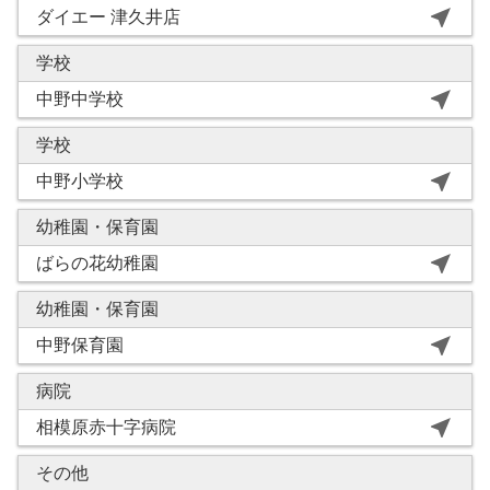
near_me
ダイエー 津久井店
学校
near_me
中野中学校
学校
near_me
中野小学校
幼稚園・保育園
near_me
ばらの花幼稚園
幼稚園・保育園
near_me
中野保育園
病院
near_me
相模原赤十字病院
その他