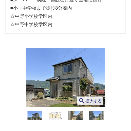
■小・中学校まで徒歩8分圏内
☆中野小学校学区内
☆中野中学校学区内
zoom_in
拡大する