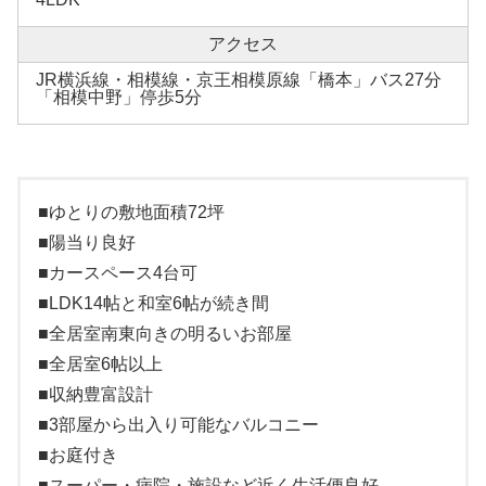
アクセス
JR横浜線・相模線・京王相模原線「橋本」バス27分
「相模中野」停歩5分
■ゆとりの敷地面積72坪
■陽当り良好
■カースペース4台可
■LDK14帖と和室6帖が続き間
■全居室南東向きの明るいお部屋
■全居室6帖以上
■収納豊富設計
■3部屋から出入り可能なバルコニー
■お庭付き
■スーパー・病院・施設など近く生活便良好