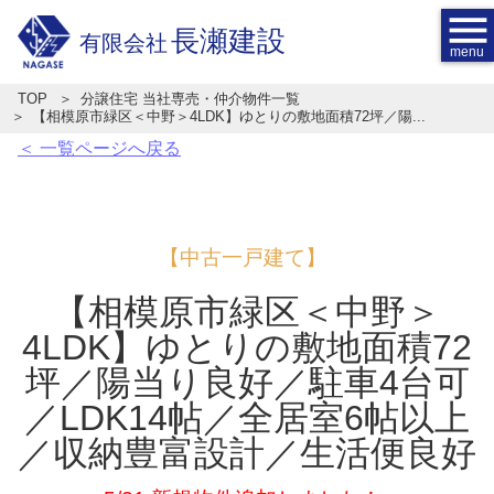
menu
長瀬建設
有限会社
TOP
分譲住宅 当社専売・仲介物件一覧
【相模原市緑区＜中野＞4LDK】ゆとりの敷地面積72坪／陽...
＜ 一覧ページへ戻る
【中古一戸建て】
【相模原市緑区＜中野＞
4LDK】ゆとりの敷地面積72
坪／陽当り良好／駐車4台可
／LDK14帖／全居室6帖以上
／収納豊富設計／生活便良好