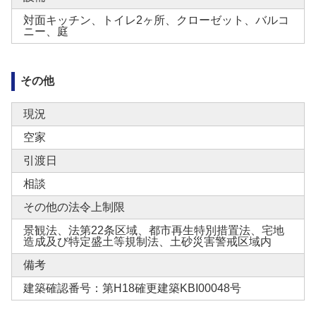
対面キッチン、トイレ2ヶ所、クローゼット、バルコ
ニー、庭
その他
現況
空家
引渡日
相談
その他の法令上制限
景観法、法第22条区域、都市再生特別措置法、宅地
造成及び特定盛土等規制法、土砂災害警戒区域内
備考
建築確認番号：第H18確更建築KBI00048号