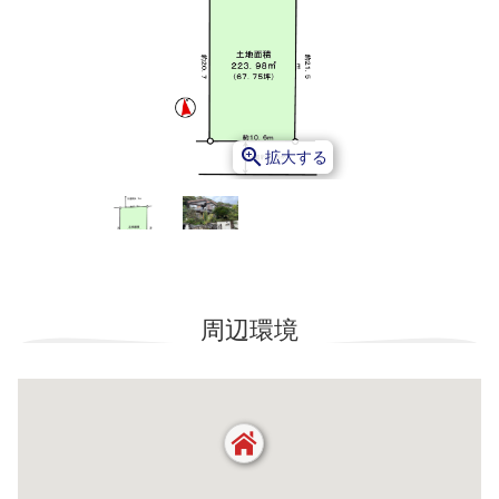
zoom_in
拡大する
周辺環境