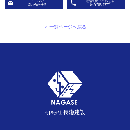
メールで
電話で問い合わせる
email
phone
問い合わせる
042(783)1777
＜ 一覧ページへ戻る
長瀬建設
有限会社