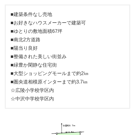
■建築条件なし売地
■お好きなハウスメーカーで建築可
■ゆとりの敷地面積67坪
■南北2方道路
■陽当り良好
■整備された美しい街並み
■緑豊か閑静な住宅街
■大型ショッピングモールまで約2㎞
■圏央道相模原インターまで約3.7㎞
☆広陵小学校学区内
☆中沢中学校学区内