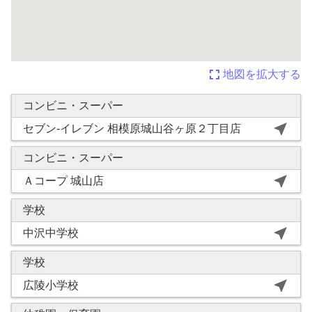
fullscreen
地図を拡大する
コンビニ・スーパー
near_me
セブン-イレブン 相模原城山谷ヶ原２丁目店
コンビニ・スーパー
near_me
Ａコープ 城山店
学校
near_me
中沢中学校
学校
near_me
広陵小学校