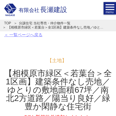
menu
長瀬建設
有限会社
TOP
分譲住宅 当社専売・仲介物件一覧
【相模原市緑区＜若葉台＞全1区画】建築条件なし売地／ゆと...
＜ 一覧ページへ戻る
【土地】
【相模原市緑区＜若葉台＞全
1区画】建築条件なし売地／
ゆとりの敷地面積67坪／南
北2方道路／陽当り良好／緑
豊か閑静な住宅街