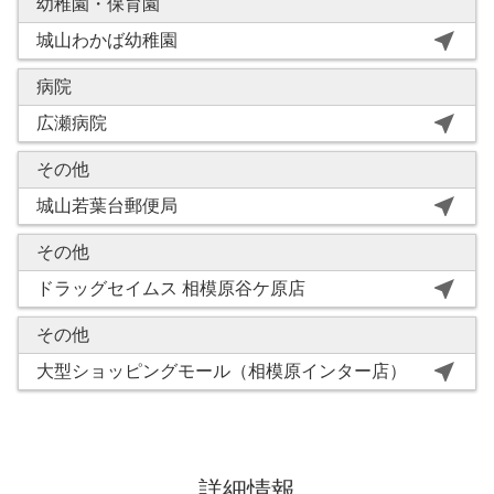
幼稚園・保育園
near_me
城山わかば幼稚園
病院
near_me
広瀬病院
その他
near_me
城山若葉台郵便局
その他
near_me
ドラッグセイムス 相模原谷ケ原店
その他
near_me
大型ショッピングモール（相模原インター店）
詳細情報