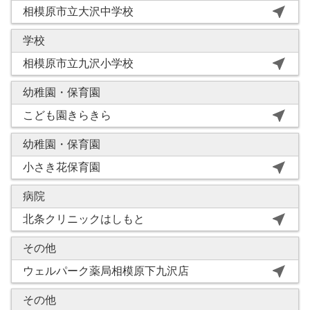
near_me
相模原市立大沢中学校
学校
near_me
相模原市立九沢小学校
幼稚園・保育園
near_me
こども園きらきら
幼稚園・保育園
near_me
小さき花保育園
病院
near_me
北条クリニックはしもと
その他
near_me
ウェルパーク薬局相模原下九沢店
その他