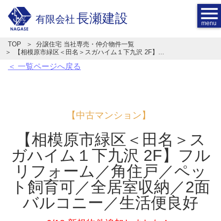
menu
長瀬建設
有限会社
TOP
分譲住宅 当社専売・仲介物件一覧
【相模原市緑区＜田名＞スガハイム１下九沢 2F】...
＜ 一覧ページへ戻る
【中古マンション】
【相模原市緑区＜田名＞ス
ガハイム１下九沢 2F】フル
リフォーム／角住戸／ペッ
ト飼育可／全居室収納／2面
バルコニー／生活便良好