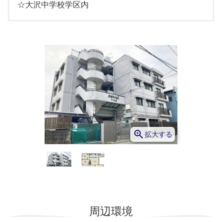
☆大沢中学校学区内
zoom_in
拡大する
周辺環境