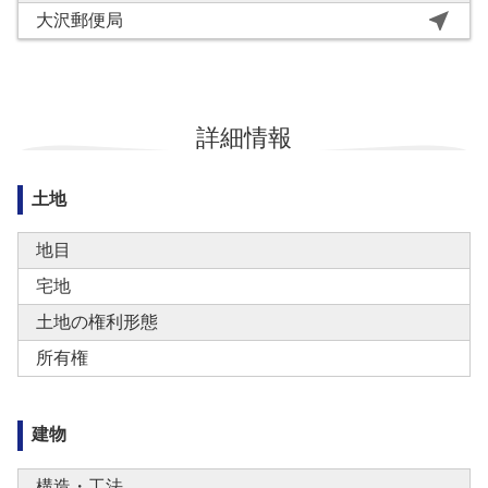
near_me
大沢郵便局
詳細情報
土地
地目
宅地
土地の権利形態
所有権
建物
構造・工法