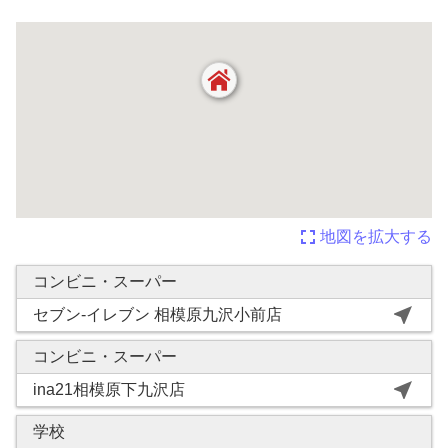
fullscreen
地図を拡大する
コンビニ・スーパー
near_me
セブン-イレブン 相模原九沢小前店
コンビニ・スーパー
near_me
ina21相模原下九沢店
学校