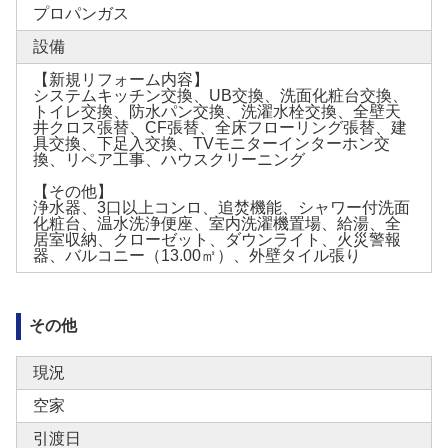
プロパンガス
設備
【新規リフォーム内容】
システムキッチン交換、UB交換、洗面化粧台交換、
トイレ交換、防水パン交換、洗濯水栓交換、全壁天
井クロス張替、CF張替、全床フローリング張替、建
具交換、下足入交換、TVモニターインターホン交
換、リペア工事、ハウスクリーニング
【その他】
浄水器、3口以上コンロ、追焚機能、シャワー付洗面
化粧台、温水洗浄便座、室内洗濯機置場、給湯、全
居室収納、クローゼット、ダウンライト、火災警報
器、バルコニー（13.00㎡）、外壁タイル張り
その他
現況
空家
引渡日