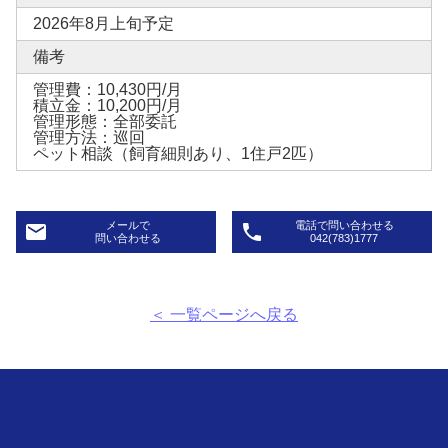
2026年8月上旬予定
備考
管理費：10,430円/月
積立金：10,200円/月
管理形態：全部委託
管理方法：巡回
ペット相談（飼育細則あり、1住戸2匹）
メールで
電話で問い合わせる
email
phone
問い合わせる
042(783)1777
＜ 一覧ページへ戻る