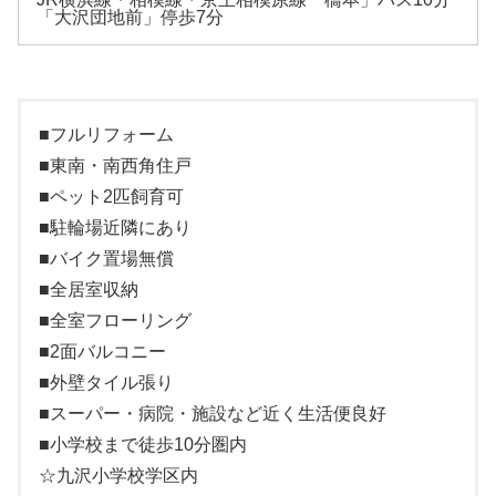
「大沢団地前」停歩7分
■フルリフォーム
■東南・南西角住戸
■ペット2匹飼育可
■駐輪場近隣にあり
■バイク置場無償
■全居室収納
■全室フローリング
■2面バルコニー
■外壁タイル張り
■スーパー・病院・施設など近く生活便良好
■小学校まで徒歩10分圏内
☆九沢小学校学区内