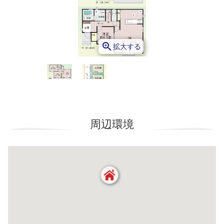
zoom_in
拡大する
周辺環境