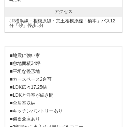
アクセス
JR横浜線・相模原線・京王相模原線「橋本」バス12
分「砂」停歩1分
■地震に強い家
■敷地面積34坪
■平坦な整形地
■カースペース2台可
■LDK広々17.25帖
■LDKと洋室が続き間
■全居室収納
■キッチンパントリーあり
■備蓄倉庫あり
■2部屋から出入り可能なバルコニー