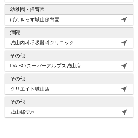
幼稚園・保育園
near_me
げんきっず城山保育園
病院
near_me
城山内科呼吸器科クリニック
その他
near_me
DAISO スーパーアルプス城山店
その他
near_me
クリエイト城山店
その他
near_me
城山郵便局