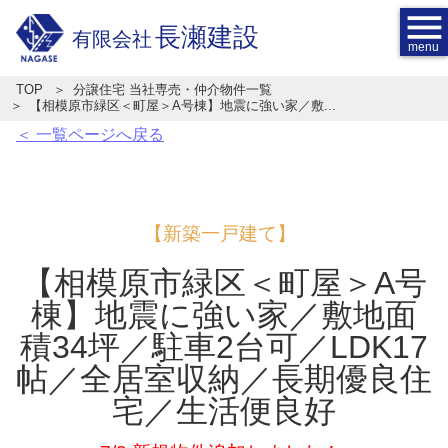
menu
長瀬建設
有限会社
TOP
分譲住宅 当社専売・仲介物件一覧
【相模原市緑区＜町屋＞A号棟】地震に強い家／敷...
＜ 一覧ページへ戻る
【新築一戸建て】
【相模原市緑区＜町屋＞A号
棟】地震に強い家／敷地面
積34坪／駐車2台可／LDK17
帖／全居室収納／長期優良住
宅／生活便良好