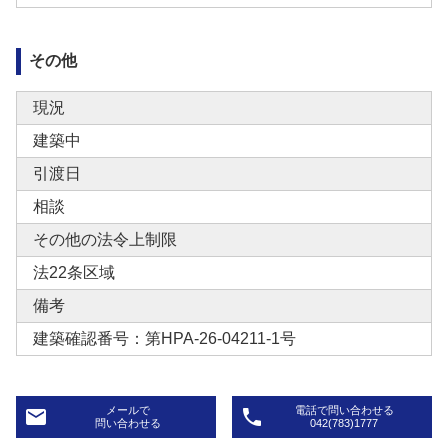
その他
現況
建築中
引渡日
相談
その他の法令上制限
法22条区域
備考
建築確認番号：第HPA-26-04211-1号
メールで
電話で問い合わせる
email
phone
問い合わせる
042(783)1777