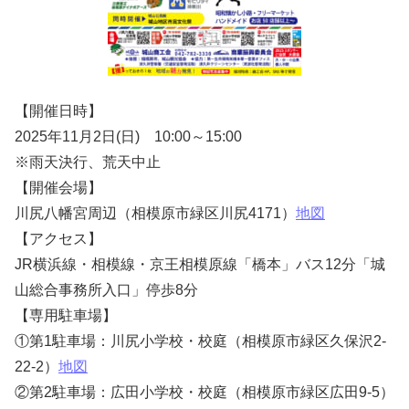
【開催日時】
2025年11月2日(日) 10:00～15:00
※雨天決行、荒天中止
【開催会場】
川尻八幡宮周辺（相模原市緑区川尻4171）
地図
【アクセス】
JR横浜線・相模線・京王相模原線「橋本」バス12分「城
山総合事務所入口」停歩8分
【専用駐車場】
①第1駐車場：川尻小学校・校庭（相模原市緑区久保沢2-
22-2）
地図
②第2駐車場：広田小学校・校庭（相模原市緑区広田9-5）