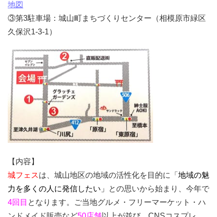
地図
③第3駐車場：城山町まちづくりセンター（相模原市緑区
久保沢1‐3‐1）
【内容】
城フェス
は、城山地区の地域の活性化を目的に「
地域の魅
力を多くの人に発信したい」
との思いから始まり、今年で
4回目
となります。ご当地グルメ・フリーマーケット・ハ
ンドメイド販売など
50店舗
以上が並び、CNSコスプレ