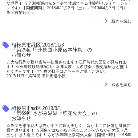
な世界！ ☆全30種類の光を全身で体感できる体験型イルミネーショ
ンです♪ 【開催期間】 2018年11月3日（土）～2019年4月7日（日）
夜間営業時間…
navigate_next
続きを読む
local_offer
相模原市緑区 2018/11/3
「第25回 甲州街道小原宿本陣祭」の
お知らせ
☆大名行列が甦り当時を彷彿させます！江戸時代の面影が見られま
す！ ☆火縄銃鉄砲隊演武・本陣太鼓・大名茶会・歴史講座など盛り
だくさんです！ 昨年度の様子はこちらをご覧ください↓↓
2017/11/3「第24回 甲州街道小原…
navigate_next
続きを読む
local_offer
相模原市緑区 2018/8/1
「第69回 さがみ湖湖上祭花火大会」の
お知らせ
☆夜空を彩る花火は光が湖面に映え美しく、音が山々に反響し身体に
響き渡ります！ ☆関東ではなかなか見ることができない超大玉（尺
五寸）は大迫力です！ さがみ湖湖上祭花火大会 【開催日時】 2018年