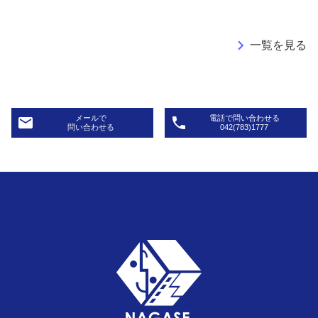
navigate_next
一覧を見る
メールで
電話で問い合わせる
email
phone
問い合わせる
042(783)1777