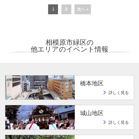
1
2
次へ »
相模原市緑区の
他エリアのイベント情報
橋本地区
navigate_next
詳しく見る
城山地区
navigate_next
詳しく見る