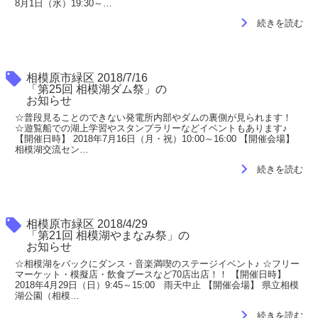
8月1日（水）19:30～…
navigate_next
続きを読む
local_offer
相模原市緑区 2018/7/16
「第25回 相模湖ダム祭」の
お知らせ
☆普段見ることのできない発電所内部やダムの裏側が見られます！
☆遊覧船での湖上学習やスタンプラリーなどイベントもあります♪
【開催日時】 2018年7月16日（月・祝）10:00～16:00 【開催会場】
相模湖交流セン…
navigate_next
続きを読む
local_offer
相模原市緑区 2018/4/29
「第21回 相模湖やまなみ祭」の
お知らせ
☆相模湖をバックにダンス・音楽満喫のステージイベント♪ ☆フリー
マーケット・模擬店・飲食ブースなど70店出店！！ 【開催日時】
2018年4月29日（日）9:45～15:00 雨天中止 【開催会場】 県立相模
湖公園（相模…
navigate_next
続きを読む