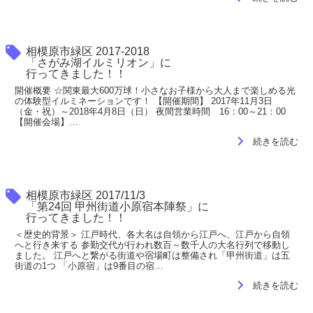
local_offer
相模原市緑区 2017-2018
「さがみ湖イルミリオン」に
行ってきました！！
開催概要 ☆関東最大600万球！小さなお子様から大人まで楽しめる光
の体験型イルミネーションです！ 【開催期間】 2017年11月3日
（金・祝）～2018年4月8日（日） 夜間営業時間 16：00～21：00
【開催会場】…
navigate_next
続きを読む
local_offer
相模原市緑区 2017/11/3
「第24回 甲州街道小原宿本陣祭」に
行ってきました！！
＜歴史的背景＞ 江戸時代、各大名は自領から江戸へ、江戸から自領
へと行き来する 参勤交代が行われ数百～数千人の大名行列で移動し
ました。 江戸へと繋がる街道や宿場町は整備され「甲州街道」は五
街道の1つ 「小原宿」は9番目の宿…
navigate_next
続きを読む