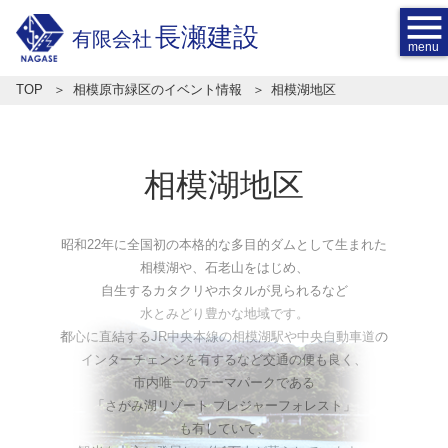
menu
長瀬建設
有限会社
TOP
相模原市緑区のイベント情報
相模湖地区
相模湖地区
昭和22年に全国初の本格的な多目的ダムとして生まれた
相模湖や、石老山をはじめ、
自生するカタクリやホタルが見られるなど
水とみどり豊かな地域です。
都心に直結するJR中央本線の相模湖駅や中央自動車道の
インターチェンジを有するなど交通の便も良く、
市内唯一のテーマパークである
「さがみ湖リゾート プレジャーフォレスト」
も有していて、