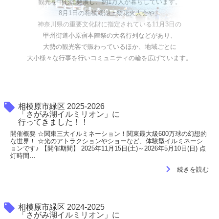
観光を中心に発展し、約1万人が暮らしています。
8月1日の相模湖湖上祭花火大会や、
神奈川県の重要文化財に指定されている11月3日の
甲州街道小原宿本陣祭の大名行列などがあり、
大勢の観光客で賑わっているほか、地域ごとに
大小様々な行事を行いコミュニティの輪を広げています。
local_offer
相模原市緑区 2025-2026
「さがみ湖イルミリオン」に
行ってきました！！
開催概要 ☆関東三大イルミネーション！関東最大級600万球の幻想的
な世界！ ☆光のアトラクションやショーなど、体験型イルミネーシ
ョンです♪ 【開催期間】 2025年11月15日(土)～2026年5月10日(日) 点
灯時間…
navigate_next
続きを読む
local_offer
相模原市緑区 2024-2025
「さがみ湖イルミリオン」に