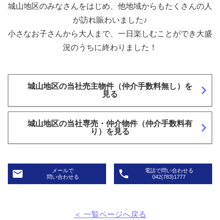
城山地区のみなさんをはじめ、他地域からもたくさんの人
が訪れ賑わいました♪
小さなお子さんから大人まで、一日楽しむことができ大盛
況のうちに終わりました！
城山地区の当社売主物件（仲介手数料無し）を
navigate_next
見る
城山地区の当社専売・仲介物件（仲介手数料有
navigate_next
り）を見る
メールで
電話で問い合わせる
email
phone
問い合わせる
042(783)1777
＜ 一覧ページへ戻る