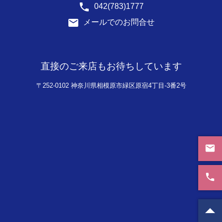
phone
042(783)1777
email
メールでのお問合せ
直接のご来店もお待ちしています
〒252-0102 神奈川県相模原市緑区原宿4丁目-3番2号
email
phone
arrow_drop_up