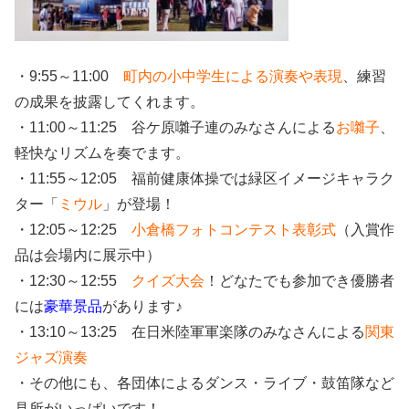
・9:55～11:00
町内の小中学生による演奏や表現
、練習
の成果を披露してくれます。
・11:00～11:25 谷ケ原囃子連のみなさんによる
お囃子
、
軽快なリズムを奏でます。
・11:55～12:05 福前健康体操では緑区イメージキャラク
ター「
ミウル
」が登場！
・12:05～12:25
小倉橋フォトコンテスト表彰式
（入賞作
品は会場内に展示中）
・12:30～12:55
クイズ大会
！どなたでも参加でき優勝者
には
豪華景品
があります♪
・13:10～13:25 在日米陸軍軍楽隊のみなさんによる
関東
ジャズ演奏
・その他にも、各団体によるダンス・ライブ・鼓笛隊など
見所がいっぱいです！