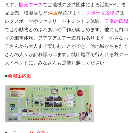
ます。
販売ブース
では地域の公共団体による活動PR、物
品販売、模擬店など
54店
が並びます。
スポーツ広場
では
レクスポーツやファミリーバトミントン体験、
子供の広場
では小動物とのふれあいや工作が楽しめます。他にも白バ
イの乗車体験、フアフアエアー遊具もあります。小さなお
子さんから大人まで楽しむことができ、他地域からもたく
さんの人々が訪れ賑わいます。
城山地区で行われる秋の一
大イベントに、みなさんも是非お越しください。
■
会場案内図