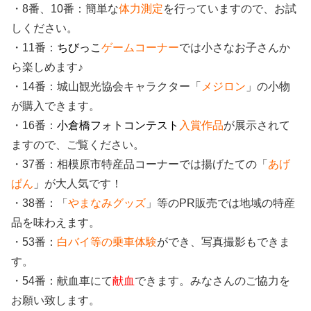
・8番、10番：簡単な
体力測定
を行っていますので、お試
しください。
・11番：
ちびっこ
ゲームコーナー
では小さなお子さんか
ら楽しめます♪
・14番：城山観光協会キャラクター「
メジロン
」の小物
が購入できます。
・16番：
小倉橋フォトコンテスト
入賞作品
が展示されて
ますので、ご覧ください。
・37番：相模原市特産品コーナーでは揚げたての「
あげ
ぱん
」が大人気です！
・38番：「
やまなみグッズ
」等のPR販売では地域の特産
品を味わえます。
・53番：
白バイ等の乗車体験
ができ、写真撮影もできま
す。
・54番：献血車にて
献血
できます。みなさんのご協力を
お願い致します。