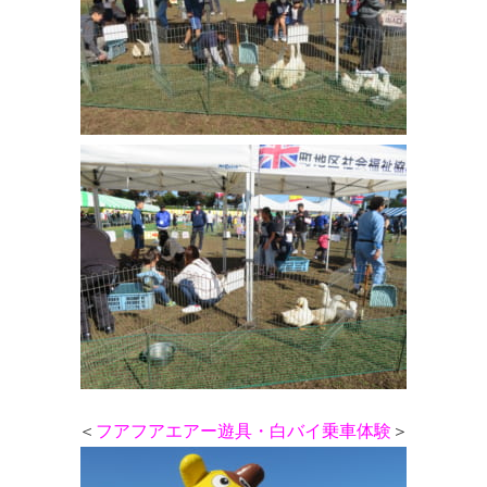
＜
フアフアエアー遊具・白バイ乗車体験
＞